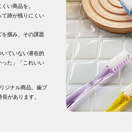
にくい商品を。
って跡が残りにくい
ズを掴み、その課題
ついていない潜在的
かった」「これいい
。
オリジナル商品。歯ブ
特長があります。